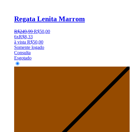
Regata Lenita Marrom
R$
249
,
99
R$
50
,
00
6x
R$
8,33
à vista
R$
50,00
Somente logado
Consulta
Esgotado