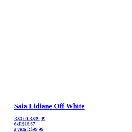
Saia Lidiane Off White
R$
0
,
00
R$
99
,
99
6x
R$
16,67
à vista
R$
99,99