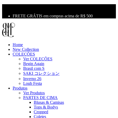
10% OFF na primeira compra use o cupom: LBM10
Primeira Troca Grátis
FRETE GRÁTIS em compras acima de R$ 500
Home
New Collection
COLEÇÕES
Ver COLEÇÕES
Begin Again
Brasil com S
SAKI コレクション
Inverno 26
Loub Festa
Produtos
Ver Produtos
PARTES DE CIMA
Blusas & Camisas
Tops & Bodys
Cropped
Coletes