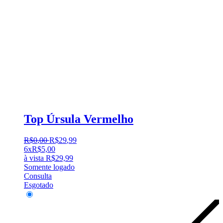
Top Úrsula Vermelho
R$
0
,
00
R$
29
,
99
6x
R$
5,00
à vista
R$
29,99
Somente logado
Consulta
Esgotado