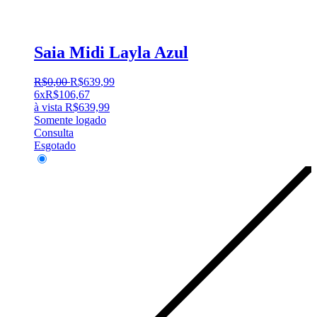
Saia Midi Layla Azul
R$
0
,
00
R$
639
,
99
6x
R$
106,67
à vista
R$
639,99
Somente logado
Consulta
Esgotado