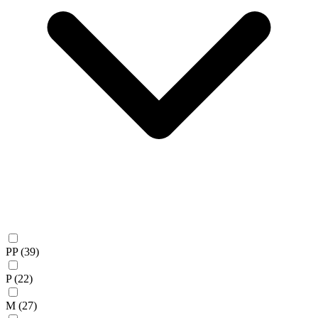
PP
(39)
P
(22)
M
(27)