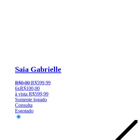
Saia Gabrielle
R$
0
,
00
R$
599
,
99
6x
R$
100,00
à vista
R$
599,99
Somente logado
Consulta
Esgotado