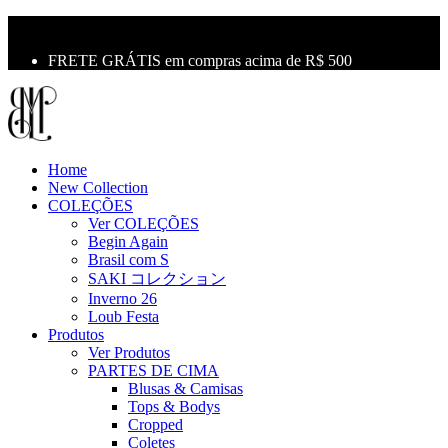
10% OFF na primeira compra use o cupom: LBM10
Primeira Troca Grátis
FRETE GRÁTIS em compras acima de R$ 500
Home
New Collection
COLEÇÕES
Ver COLEÇÕES
Begin Again
Brasil com S
SAKI コレクション
Inverno 26
Loub Festa
Produtos
Ver Produtos
PARTES DE CIMA
Blusas & Camisas
Tops & Bodys
Cropped
Coletes