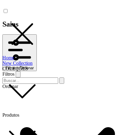
Saias
Home
New Collection
Filtrar e Ordenar
COLEÇÕES
Filtros
Ordenar
Produtos