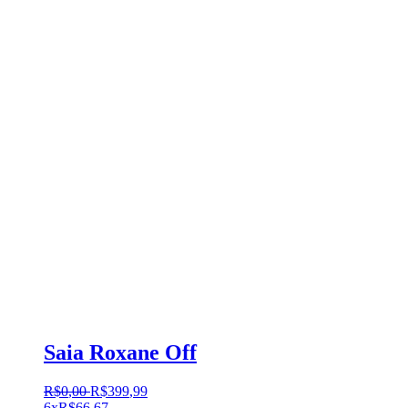
Saia Roxane Off
R$
0
,
00
R$
399
,
99
6x
R$
66,67