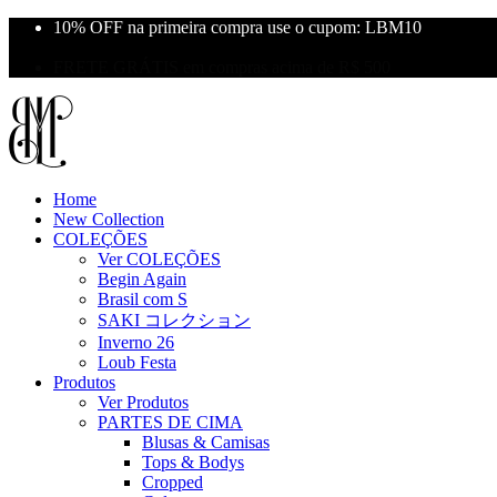
10% OFF na primeira compra use o cupom: LBM10
Primeira Troca Grátis
FRETE GRÁTIS em compras acima de R$ 500
Home
New Collection
COLEÇÕES
Ver COLEÇÕES
Begin Again
Brasil com S
SAKI コレクション
Inverno 26
Loub Festa
Produtos
Ver Produtos
PARTES DE CIMA
Blusas & Camisas
Tops & Bodys
Cropped