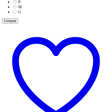
P
M
G
Comprar