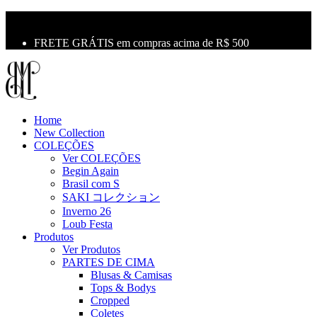
10% OFF na primeira compra use o cupom: LBM10
Primeira Troca Grátis
FRETE GRÁTIS em compras acima de R$ 500
Home
New Collection
COLEÇÕES
Ver COLEÇÕES
Begin Again
Brasil com S
SAKI コレクション
Inverno 26
Loub Festa
Produtos
Ver Produtos
PARTES DE CIMA
Blusas & Camisas
Tops & Bodys
Cropped
Coletes