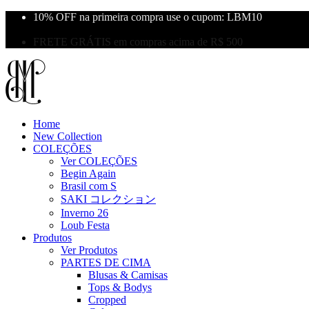
10% OFF na primeira compra use o cupom: LBM10
Primeira Troca Grátis
FRETE GRÁTIS em compras acima de R$ 500
Home
New Collection
COLEÇÕES
Ver COLEÇÕES
Begin Again
Brasil com S
SAKI コレクション
Inverno 26
Loub Festa
Produtos
Ver Produtos
PARTES DE CIMA
Blusas & Camisas
Tops & Bodys
Cropped