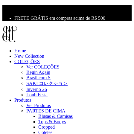
10% OFF na primeira compra use o cupom: LBM10
Primeira Troca Grátis
FRETE GRÁTIS em compras acima de R$ 500
Home
New Collection
COLEÇÕES
Ver COLEÇÕES
Begin Again
Brasil com S
SAKI コレクション
Inverno 26
Loub Festa
Produtos
Ver Produtos
PARTES DE CIMA
Blusas & Camisas
Tops & Bodys
Cropped
Coletes