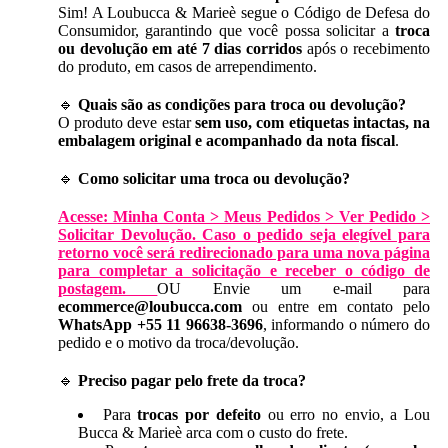
Sim! A Loubucca & Marieè segue o Código de Defesa do
Consumidor, garantindo que você possa solicitar a
troca
ou devolução em até 7 dias corridos
após o recebimento
do produto, em casos de arrependimento.
🔹
Quais são as condições para troca ou devolução?
O produto deve estar
sem uso, com etiquetas intactas, na
embalagem original e acompanhado da nota fiscal
.
🔹
Como solicitar uma troca ou devolução?
Acesse: Minha Conta > Meus Pedidos > Ver Pedido >
Solicitar Devolução. Caso o pedido seja elegível para
retorno você será redirecionado para uma nova página
para completar a solicitação e receber o código de
postagem.
OU Envie um e-mail para
ecommerce@loubucca.com
ou entre em contato pelo
WhatsApp +55 11 96638-3696
, informando o número do
pedido e o motivo da troca/devolução.
🔹
Preciso pagar pelo frete da troca?
Para
trocas por defeito
ou erro no envio, a Lou
Bucca & Marieè arca com o custo do frete.