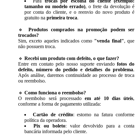
Para
trocas por escolha do cliente (exemplo:
tamanho ou modelo errado)
, o frete da devolução é
por conta do cliente, e o reenvio do novo produto é
gratuito na
primeira troca
.
🔹
Produtos comprados na promoção podem ser
trocados?
Sim, exceto aqueles indicados como
"venda final"
, que
não possuem troca.
🔹
Recebi um produto com defeito, o que fazer?
Entre em contato pelo nosso suporte enviando
fotos do
defeito, número do pedido e detalhes do problema
.
Após análise, daremos continuidade ao processo de troca
ou reembolso.
🔹
Como funciona o reembolso?
O reembolso será processado
em até 10 dias úteis
,
conforme a forma de pagamento utilizada:
Cartão de crédito
: estorno na fatura conforme
política da operadora.
Pix ou boleto
: valor devolvido para a conta
bancária informada pelo cliente.