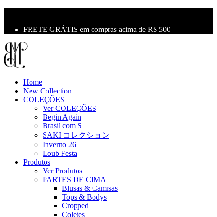
10% OFF na primeira compra use o cupom: LBM10
Primeira Troca Grátis
FRETE GRÁTIS em compras acima de R$ 500
Home
New Collection
COLEÇÕES
Ver COLEÇÕES
Begin Again
Brasil com S
SAKI コレクション
Inverno 26
Loub Festa
Produtos
Ver Produtos
PARTES DE CIMA
Blusas & Camisas
Tops & Bodys
Cropped
Coletes