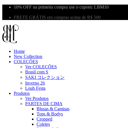
10% OFF na primeira compra use o cupom: LBM10
Primeira Troca Grátis
FRETE GRÁTIS em compras acima de R$ 500
Home
New Collection
COLEÇÕES
Ver COLEÇÕES
Brasil com S
SAKI コレクション
Inverno 26
Loub Festa
Produtos
Ver Produtos
PARTES DE CIMA
Blusas & Camisas
Tops & Bodys
Cropped
Coletes