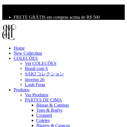
10% OFF na primeira compra use o cupom: LBM10
Primeira Troca Grátis
FRETE GRÁTIS em compras acima de R$ 500
Home
New Collection
COLEÇÕES
Ver COLEÇÕES
Brasil com S
SAKI コレクション
Inverno 26
Loub Festa
Produtos
Ver Produtos
PARTES DE CIMA
Blusas & Camisas
Tops & Bodys
Cropped
Coletes
Blazers & Casacos