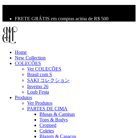
10% OFF na primeira compra use o cupom: LBM10
Primeira Troca Grátis
FRETE GRÁTIS em compras acima de R$ 500
Home
New Collection
COLEÇÕES
Ver COLEÇÕES
Brasil com S
SAKI コレクション
Inverno 26
Loub Festa
Produtos
Ver Produtos
PARTES DE CIMA
Blusas & Camisas
Tops & Bodys
Cropped
Coletes
Blazers & Casacos