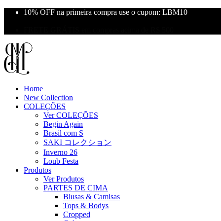
10% OFF na primeira compra use o cupom: LBM10
Primeira Troca Grátis
FRETE GRÁTIS em compras acima de R$ 500
Home
New Collection
COLEÇÕES
Ver COLEÇÕES
Begin Again
Brasil com S
SAKI コレクション
Inverno 26
Loub Festa
Produtos
Ver Produtos
PARTES DE CIMA
Blusas & Camisas
Tops & Bodys
Cropped