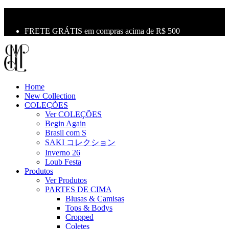
10% OFF na primeira compra use o cupom: LBM10
Primeira Troca Grátis
FRETE GRÁTIS em compras acima de R$ 500
Home
New Collection
COLEÇÕES
Ver COLEÇÕES
Begin Again
Brasil com S
SAKI コレクション
Inverno 26
Loub Festa
Produtos
Ver Produtos
PARTES DE CIMA
Blusas & Camisas
Tops & Bodys
Cropped
Coletes