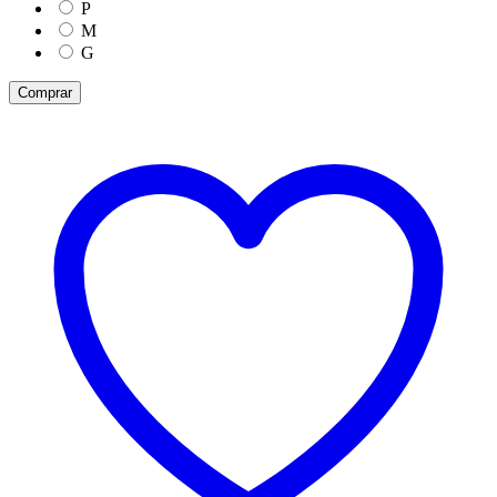
P
M
G
Comprar