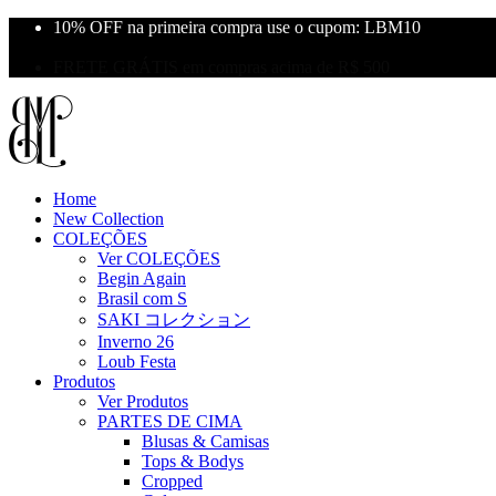
10% OFF na primeira compra use o cupom: LBM10
Primeira Troca Grátis
FRETE GRÁTIS em compras acima de R$ 500
Home
New Collection
COLEÇÕES
Ver COLEÇÕES
Begin Again
Brasil com S
SAKI コレクション
Inverno 26
Loub Festa
Produtos
Ver Produtos
PARTES DE CIMA
Blusas & Camisas
Tops & Bodys
Cropped