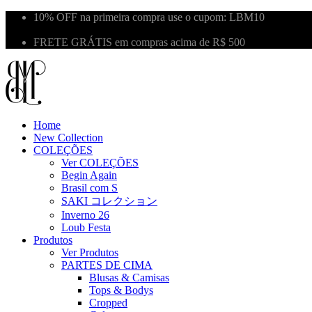
10% OFF na primeira compra use o cupom: LBM10
Primeira Troca Grátis
FRETE GRÁTIS em compras acima de R$ 500
Home
New Collection
COLEÇÕES
Ver COLEÇÕES
Begin Again
Brasil com S
SAKI コレクション
Inverno 26
Loub Festa
Produtos
Ver Produtos
PARTES DE CIMA
Blusas & Camisas
Tops & Bodys
Cropped