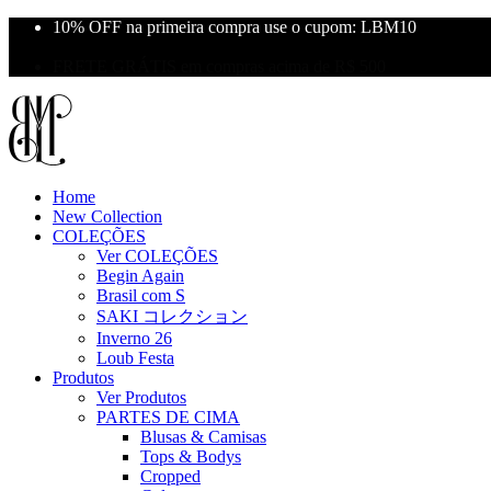
10% OFF na primeira compra use o cupom: LBM10
Primeira Troca Grátis
FRETE GRÁTIS em compras acima de R$ 500
Home
New Collection
COLEÇÕES
Ver COLEÇÕES
Begin Again
Brasil com S
SAKI コレクション
Inverno 26
Loub Festa
Produtos
Ver Produtos
PARTES DE CIMA
Blusas & Camisas
Tops & Bodys
Cropped