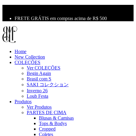
10% OFF na primeira compra use o cupom: LBM10
Primeira Troca Grátis
FRETE GRÁTIS em compras acima de R$ 500
Home
New Collection
COLEÇÕES
Ver COLEÇÕES
Begin Again
Brasil com S
SAKI コレクション
Inverno 26
Loub Festa
Produtos
Ver Produtos
PARTES DE CIMA
Blusas & Camisas
Tops & Bodys
Cropped
Coletes