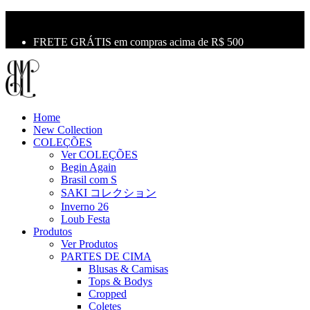
10% OFF na primeira compra use o cupom: LBM10
Primeira Troca Grátis
FRETE GRÁTIS em compras acima de R$ 500
Home
New Collection
COLEÇÕES
Ver COLEÇÕES
Begin Again
Brasil com S
SAKI コレクション
Inverno 26
Loub Festa
Produtos
Ver Produtos
PARTES DE CIMA
Blusas & Camisas
Tops & Bodys
Cropped
Coletes