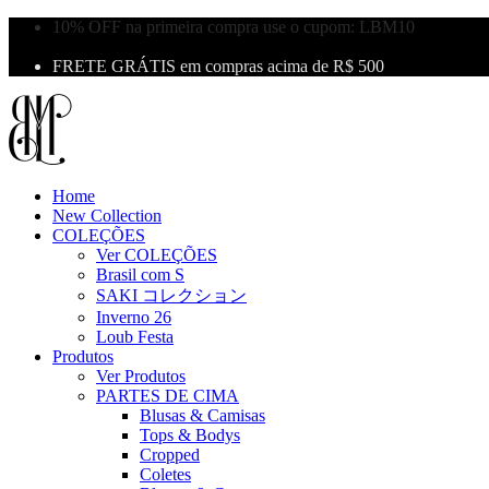
10% OFF na primeira compra use o cupom: LBM10
Primeira Troca Grátis
FRETE GRÁTIS em compras acima de R$ 500
Home
New Collection
COLEÇÕES
Ver COLEÇÕES
Brasil com S
SAKI コレクション
Inverno 26
Loub Festa
Produtos
Ver Produtos
PARTES DE CIMA
Blusas & Camisas
Tops & Bodys
Cropped
Coletes