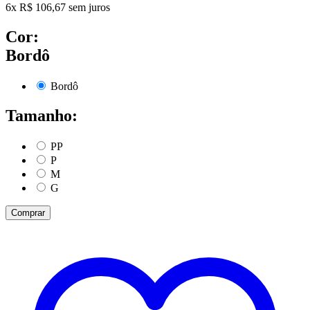
6
x
R$
106,67
sem juros
Cor:
Bordô
Bordô
Tamanho:
PP
P
M
G
Comprar