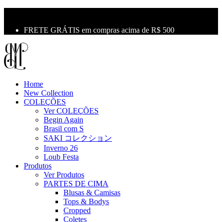
10% OFF na primeira compra use o cupom: LBM10
Primeira Troca Grátis
FRETE GRÁTIS em compras acima de R$ 500
Home
New Collection
COLEÇÕES
Ver COLEÇÕES
Begin Again
Brasil com S
SAKI コレクション
Inverno 26
Loub Festa
Produtos
Ver Produtos
PARTES DE CIMA
Blusas & Camisas
Tops & Bodys
Cropped
Coletes