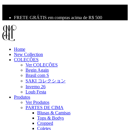
10% OFF na primeira compra use o cupom: LBM10
Primeira Troca Grátis
FRETE GRÁTIS em compras acima de R$ 500
Home
New Collection
COLEÇÕES
Ver COLEÇÕES
Begin Again
Brasil com S
SAKI コレクション
Inverno 26
Loub Festa
Produtos
Ver Produtos
PARTES DE CIMA
Blusas & Camisas
Tops & Bodys
Cropped
Coletes