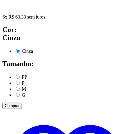
6
x
R$
63,33
sem juros
Cor:
Cinza
Cinza
Tamanho:
PP
P
M
G
Comprar