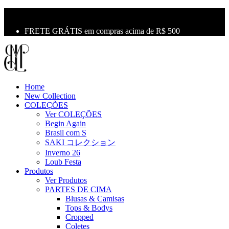
10% OFF na primeira compra use o cupom: LBM10
Primeira Troca Grátis
FRETE GRÁTIS em compras acima de R$ 500
Home
New Collection
COLEÇÕES
Ver COLEÇÕES
Begin Again
Brasil com S
SAKI コレクション
Inverno 26
Loub Festa
Produtos
Ver Produtos
PARTES DE CIMA
Blusas & Camisas
Tops & Bodys
Cropped
Coletes