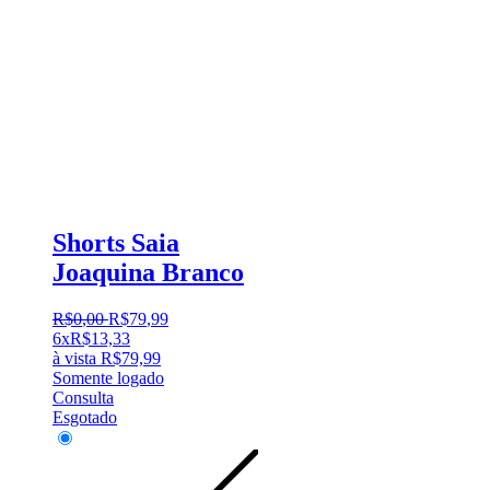
Shorts Saia
Joaquina Branco
R$
0
,
00
R$
79
,
99
6x
R$
13,33
à vista
R$
79,99
Somente logado
Consulta
Esgotado