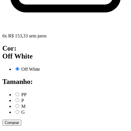
6
x
R$
153,33
sem juros
Cor:
Off White
Off White
Tamanho:
PP
P
M
G
Comprar