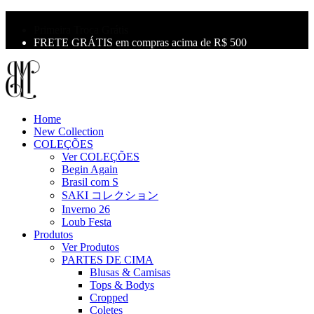
10% OFF na primeira compra use o cupom: LBM10
Primeira Troca Grátis
FRETE GRÁTIS em compras acima de R$ 500
Home
New Collection
COLEÇÕES
Ver COLEÇÕES
Begin Again
Brasil com S
SAKI コレクション
Inverno 26
Loub Festa
Produtos
Ver Produtos
PARTES DE CIMA
Blusas & Camisas
Tops & Bodys
Cropped
Coletes