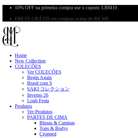
10% OFF na primeira compra use o cupom: LBM10
Primeira Troca Grátis
FRETE GRÁTIS em compras acima de R$ 500
Home
New Collection
COLEÇÕES
Ver COLEÇÕES
Begin Again
Brasil com S
SAKI コレクション
Inverno 26
Loub Festa
Produtos
Ver Produtos
PARTES DE CIMA
Blusas & Camisas
Tops & Bodys
Cropped