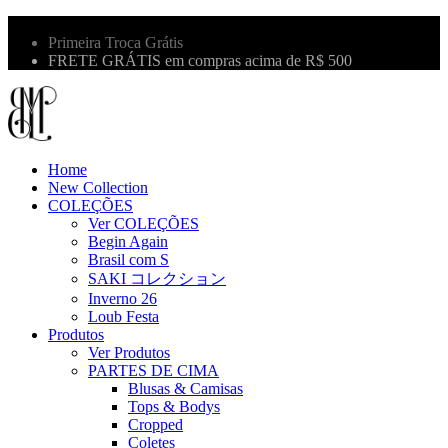
10% OFF na primeira compra use o cupom: LBM10
Primeira Troca Grátis
FRETE GRÁTIS em compras acima de R$ 500
Home
New Collection
COLEÇÕES
Ver COLEÇÕES
Begin Again
Brasil com S
SAKI コレクション
Inverno 26
Loub Festa
Produtos
Ver Produtos
PARTES DE CIMA
Blusas & Camisas
Tops & Bodys
Cropped
Coletes