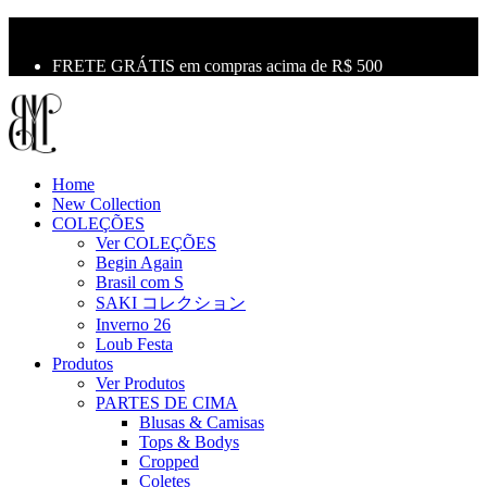
10% OFF na primeira compra use o cupom: LBM10
Primeira Troca Grátis
FRETE GRÁTIS em compras acima de R$ 500
Home
New Collection
COLEÇÕES
Ver COLEÇÕES
Begin Again
Brasil com S
SAKI コレクション
Inverno 26
Loub Festa
Produtos
Ver Produtos
PARTES DE CIMA
Blusas & Camisas
Tops & Bodys
Cropped
Coletes