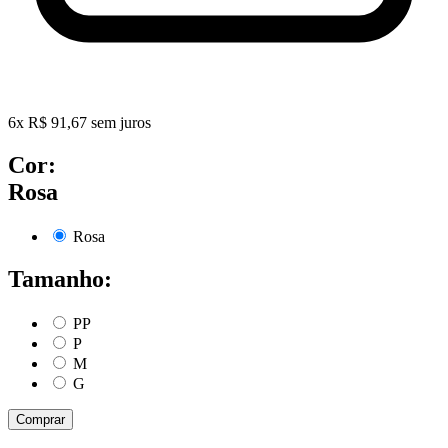
6
x
R$
91,67
sem juros
Cor:
Rosa
Rosa
Tamanho:
PP
P
M
G
Comprar