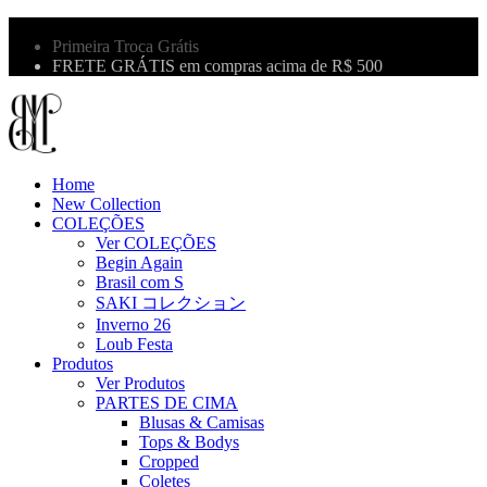
10% OFF na primeira compra use o cupom: LBM10
Primeira Troca Grátis
FRETE GRÁTIS em compras acima de R$ 500
Home
New Collection
COLEÇÕES
Ver COLEÇÕES
Begin Again
Brasil com S
SAKI コレクション
Inverno 26
Loub Festa
Produtos
Ver Produtos
PARTES DE CIMA
Blusas & Camisas
Tops & Bodys
Cropped
Coletes