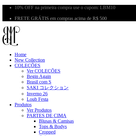
10% OFF na primeira compra use o cupom: LBM10
Primeira Troca Grátis
FRETE GRÁTIS em compras acima de R$ 500
Home
New Collection
COLEÇÕES
Ver COLEÇÕES
Begin Again
Brasil com S
SAKI コレクション
Inverno 26
Loub Festa
Produtos
Ver Produtos
PARTES DE CIMA
Blusas & Camisas
Tops & Bodys
Cropped