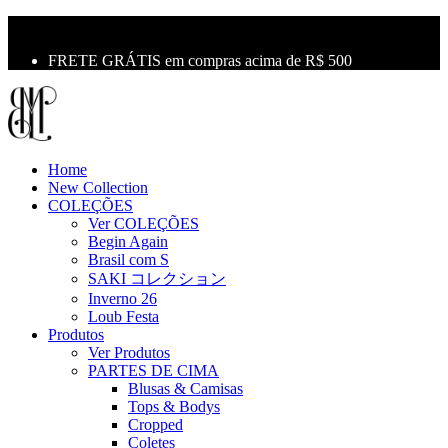
10% OFF na primeira compra use o cupom: LBM10
Primeira Troca Grátis
FRETE GRÁTIS em compras acima de R$ 500
Home
New Collection
COLEÇÕES
Ver COLEÇÕES
Begin Again
Brasil com S
SAKI コレクション
Inverno 26
Loub Festa
Produtos
Ver Produtos
PARTES DE CIMA
Blusas & Camisas
Tops & Bodys
Cropped
Coletes