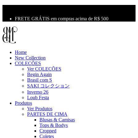
10% OFF na primeira compra use o cupom: LBM10
Primeira Troca Grátis
FRETE GRÁTIS em compras acima de R$ 500
Home
New Collection
COLEÇÕES
Ver COLEÇÕES
Begin Again
Brasil com S
SAKI コレクション
Inverno 26
Loub Festa
Produtos
Ver Produtos
PARTES DE CIMA
Blusas & Camisas
Tops & Bodys
Cropped
Coletes