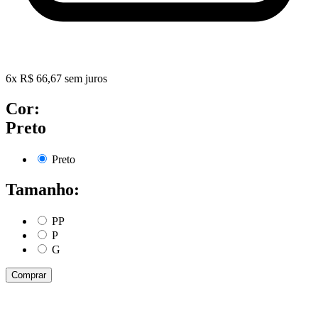
6
x
R$
66,67
sem juros
Cor:
Preto
Preto
Tamanho:
PP
P
G
Comprar