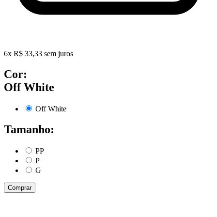
6
x
R$
33,33
sem juros
Cor:
Off White
Off White
Tamanho:
PP
P
G
Comprar