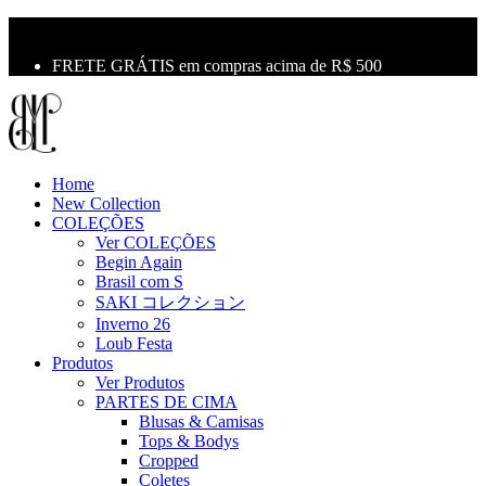
10% OFF na primeira compra use o cupom: LBM10
Primeira Troca Grátis
FRETE GRÁTIS em compras acima de R$ 500
Home
New Collection
COLEÇÕES
Ver COLEÇÕES
Begin Again
Brasil com S
SAKI コレクション
Inverno 26
Loub Festa
Produtos
Ver Produtos
PARTES DE CIMA
Blusas & Camisas
Tops & Bodys
Cropped
Coletes