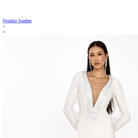
Vestido Sophie
<
>