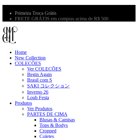
10% OFF na primeira compra use o cupom: LBM10
Primeira Troca Grátis
FRETE GRÁTIS em compras acima de R$ 500
Home
New Collection
COLEÇÕES
Ver COLEÇÕES
Begin Again
Brasil com S
SAKI コレクション
Inverno 26
Loub Festa
Produtos
Ver Produtos
PARTES DE CIMA
Blusas & Camisas
Tops & Bodys
Cropped
Coletes