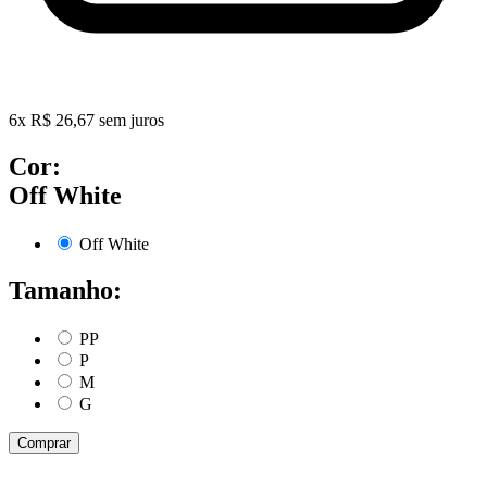
6
x
R$
26,67
sem juros
Cor:
Off White
Off White
Tamanho:
PP
P
M
G
Comprar