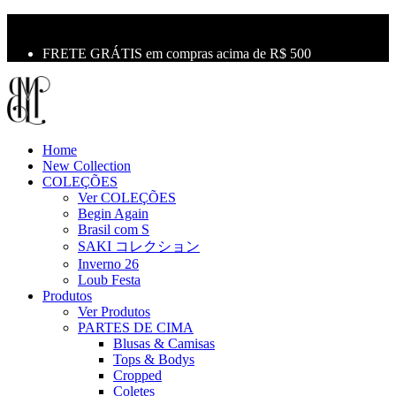
10% OFF na primeira compra use o cupom: LBM10
Primeira Troca Grátis
FRETE GRÁTIS em compras acima de R$ 500
Home
New Collection
COLEÇÕES
Ver COLEÇÕES
Begin Again
Brasil com S
SAKI コレクション
Inverno 26
Loub Festa
Produtos
Ver Produtos
PARTES DE CIMA
Blusas & Camisas
Tops & Bodys
Cropped
Coletes