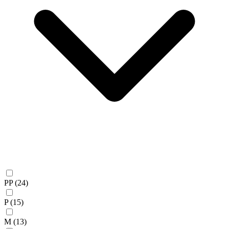
PP
(24)
P
(15)
M
(13)