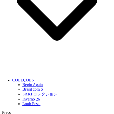
COLEÇÕES
Begin Again
Brasil com S
SAKI コレクション
Inverno 26
Loub Festa
Preço