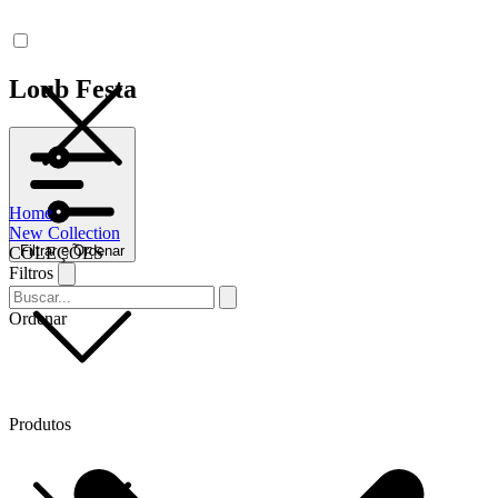
Loub Festa
Home
New Collection
Filtrar e Ordenar
COLEÇÕES
Filtros
Ordenar
Produtos