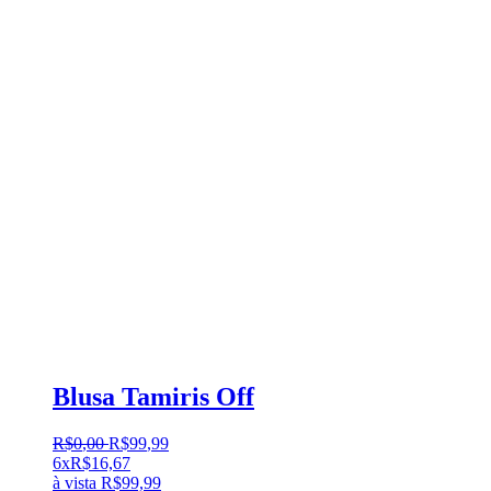
Blusa Tamiris Off
R$
0
,
00
R$
99
,
99
6x
R$
16,67
à vista
R$
99,99