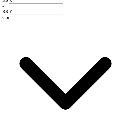
R$
-
R$
Cor